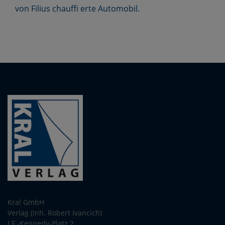
von Filius chauffi erte Automobil.
Kral GmbH
Verlag (Inh. Robert Ivancich)
J.F.-Kennedy-Platz 2