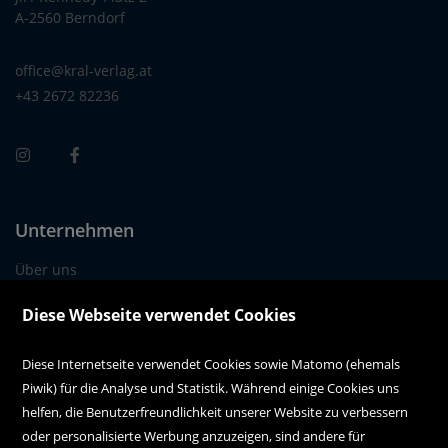
A-2560 Berndorf
office@kral-verlag.at
+43 2672 82236
Unternehmen
Über uns
Alle Filialen auf einen Blick
Diese Webseite verwendet Cookies
Diese Internetseite verwendet Cookies sowie Matomo (ehemals
Kundenservice
Piwik) für die Analyse und Statistik. Während einige Cookies uns
Kontakt
helfen, die Benutzerfreundlichkeit unserer Website zu verbessern
oder personalisierte Werbung anzuzeigen, sind andere für