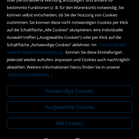
bestimmte Funktionen (z. B. für den Warenkorb) notwendig. Sie
können selbst entscheiden, ob Sie der Nutzung von Cookies
zustimmen. Sie können diese nicht notwendigen Cookies per Klick
auf die Schaltfläche „Alle Cookies“ akzeptieren, eine individuelle
Auswahl treffen („Ausgewählte Cookies“) oder per Klick auf die
Schaltfläche „Notwendige Cookies“ ablehnen. Im
Cookie-Bereich
unserer Datenschutzerklärung
können Sie diese Einstellungen
jederzeit wieder aufrufen, anpassen und Cookies auch nachträglich
Kral GmbH
Verlag (Inh. Robert Ivancich)
abwählen. Weitere Informationen hierzu finden Sie in unserer
J.F.-Kennedy-Platz 2
Datenschutzerklärung
.
A-2560 Berndorf
Notwendige Cookies
office@kral-verlag.at
+43 2672 82236
Ausgewählte Cookies
Alle Cookies