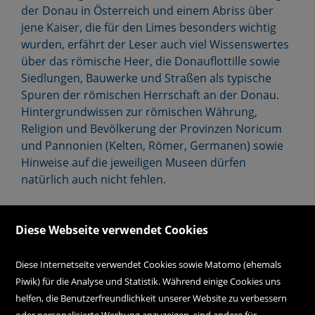
der Donau in Österreich und einem Abriss über
jene Kaiser, die für den Limes besonders wichtig
wurden, erfährt der Leser auch viel Wissenswertes
über das römische Heer, die Donauflottille sowie
Siedlungen, Bauwerke und Straßen als typische
Spuren der römischen Herrschaft an der Donau.
Hintergrundwissen zur römischen Währung,
Religion und Bevölkerung der Provinzen Noricum
und Pannonien (Kelten, Römer, Germanen) sowie
Hinweise auf die jeweiligen Museen dürfen
natürlich auch nicht fehlen.
Diese Webseite verwendet Cookies
Diese Internetseite verwendet Cookies sowie Matomo (ehemals
Piwik) für die Analyse und Statistik. Während einige Cookies uns
helfen, die Benutzerfreundlichkeit unserer Website zu verbessern
oder personalisierte Werbung anzuzeigen, sind andere für