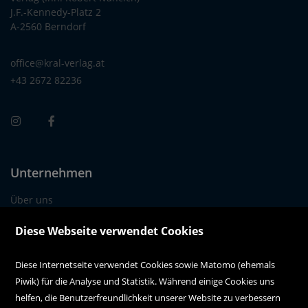
J.F.-Kennedy-Platz 2
A-2560 Berndorf
office@kral-verlag.at
+43 2672 82236
Unternehmen
Über uns
Alle Filialen auf einen Blick
Diese Webseite verwendet Cookies
Diese Internetseite verwendet Cookies sowie Matomo (ehemals
Kundenservice
Piwik) für die Analyse und Statistik. Während einige Cookies uns
Kontakt
helfen, die Benutzerfreundlichkeit unserer Website zu verbessern