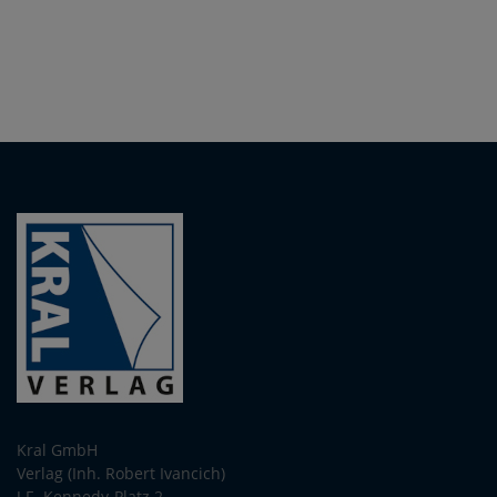
Kral GmbH
Verlag (Inh. Robert Ivancich)
J.F.-Kennedy-Platz 2