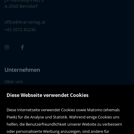
A-2560 Berndorf
office@kral-verlag.at
+43 2672 82236
Unternehmen
Über uns
Alle Filialen auf einen Blick
Diese Webseite verwendet Cookies
Diese Internetseite verwendet Cookies sowie Matomo (ehemals
Kundenservice
Piwik) für die Analyse und Statistik. Während einige Cookies uns
Kontakt
helfen, die Benutzerfreundlichkeit unserer Website zu verbessern
oder personalisierte Werbung anzuzeigen, sind andere für