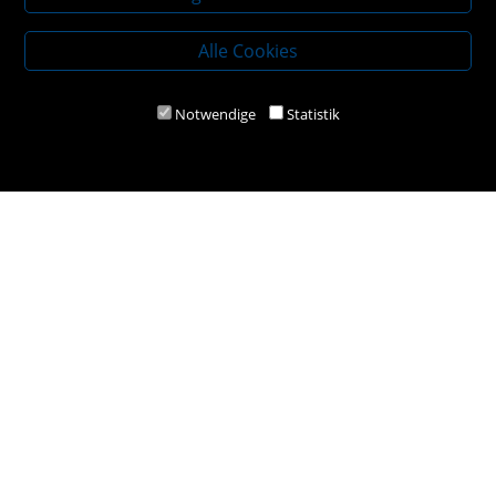
Kundenservice
Alle Cookies
Kontakt
Instagram
Notwendige
Statistik
Facebook
Newsletteranmeldung
Policy
AGBs
Impressum
Datenschutz