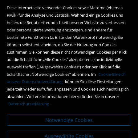
Diese Internetseite verwendet Cookies sowie Matomo (ehemals
Piwik) für die Analyse und Statistik. Während einige Cookies uns
Kral GmbH
helfen, die Benutzerfreundlichkeit unserer Website zu verbessern
Verlag (Inh. Robert Ivancich)
J.F.-Kennedy-Platz 2
oder personalisierte Werbung anzuzeigen, sind andere für
A-2560 Berndorf
bestimmte Funktionen (z. B. für den Warenkorb) notwendig. Sie
können selbst entscheiden, ob Sie der Nutzung von Cookies
zustimmen. Sie können diese nicht notwendigen Cookies per Klick
office@kral-verlag.at
auf die Schaltfläche „Alle Cookies“ akzeptieren, eine individuelle
+43 2672 82236
Auswahl treffen („Ausgewählte Cookies“) oder per Klick auf die
Schaltfläche „Notwendige Cookies“ ablehnen. Im
Cookie-Bereich
unserer Datenschutzerklärung
können Sie diese Einstellungen
jederzeit wieder aufrufen, anpassen und Cookies auch nachträglich
abwählen. Weitere Informationen hierzu finden Sie in unserer
Unternehmen
Datenschutzerklärung
.
Über uns
Notwendige Cookies
Alle Filialen auf einen Blick
Ausgewählte Cookies