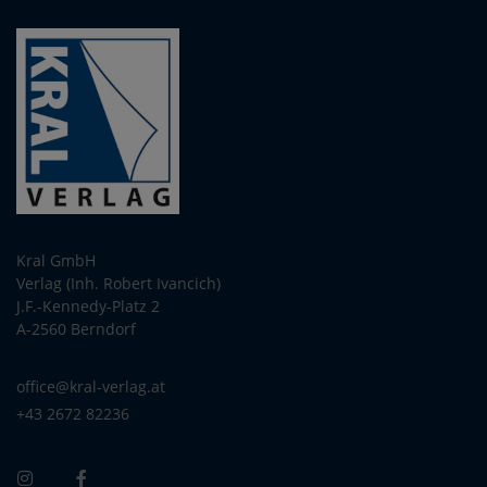
Kral GmbH
Verlag (Inh. Robert Ivancich)
J.F.-Kennedy-Platz 2
A-2560 Berndorf
office@kral-verlag.at
+43 2672 82236