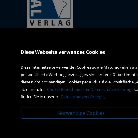
Kral GmbH
Verlag (Inh. Robert Ivancich)
Diese Webseite verwendet Cookies
J.F.-Kennedy-Platz 2
A-2560 Berndorf
Diese Internetseite verwendet Cookies sowie Matomo (ehemals Pi
personalisierte Werbung anzuzeigen, sind andere für bestimmte
office@kral-verlag.at
diese nicht notwendigen Cookies per Klick auf die Schaltfläche „
+43 2672 82236
ablehnen. Im
Cookie-Bereich unserer Datenschutzerklärung
kö
finden Sie in unserer
Datenschutzerklärung
.
Notwendige Cookies