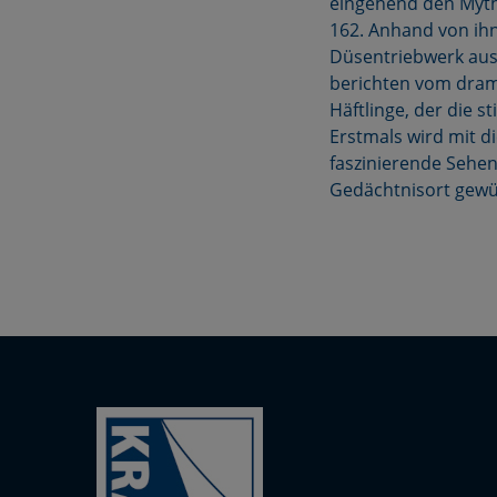
eingehend den Myth
162. Anhand von ihn
Düsentriebwerk ausg
berichten vom drama
Häftlinge, der die s
Erstmals wird mit d
faszinierende Sehen
Gedächtnisort gewü