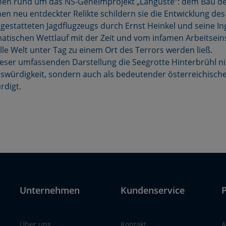
en rund um das NS-Geheimprojekt „Languste“: dem Bau des
en neu entdeckter Relikte schildern sie die Entwicklung de
estatteten Jagdflugzeugs durch Ernst Heinkel und seine Ing
tischen Wettlauf mit der Zeit und vom infamen Arbeitseins
tille Welt unter Tag zu einem Ort des Terrors werden ließ.
ieser umfassenden Darstellung die Seegrotte Hinterbrühl ni
swürdigkeit, sondern auch als bedeutender österreichisch
rdigt.
Unternehmen
Kundenservice
P
Über uns
Kontakt
A