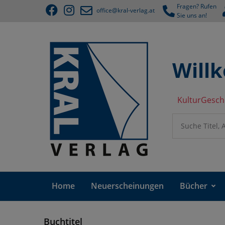
Fragen? Rufen
office@kral-verlag.at
Sie uns an!
Will
KulturGesch
Home
Neuerscheinungen
Bücher
Buchtitel