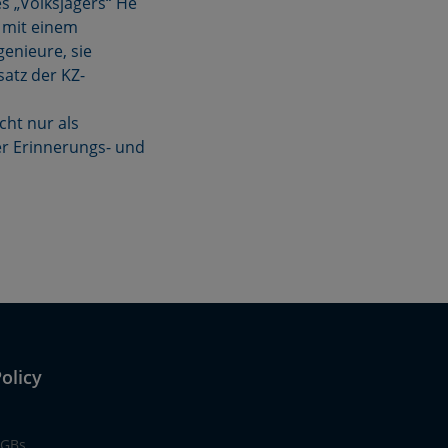
 „Volksjägers“ He
s mit einem
enieure, sie
atz der KZ-
cht nur als
er Erinnerungs- und
olicy
GBs