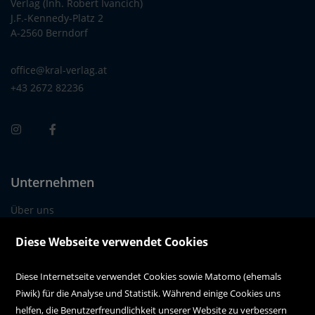
Verlag (Inh. Robert Ivancich)
J.F.-Kennedy-Platz 2
A-2560 Berndorf
office@kral-verlag.at
+43 2672 82236
Unternehmen
Über uns
Alle Filialen auf einen Blick
Diese Webseite verwendet Cookies
Diese Internetseite verwendet Cookies sowie Matomo (ehemals
Kundenservice
Piwik) für die Analyse und Statistik. Während einige Cookies uns
Kontakt
helfen, die Benutzerfreundlichkeit unserer Website zu verbessern