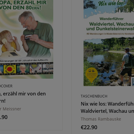
DCOVER
, erzähl mir von den
TASCHENBUCH
rn!
Nix wie los: Wanderfüh
r Meissner
Waldviertel, Wachau u
.90
Dunkelsteinerwald
Thomas Rambauske
€
22.90