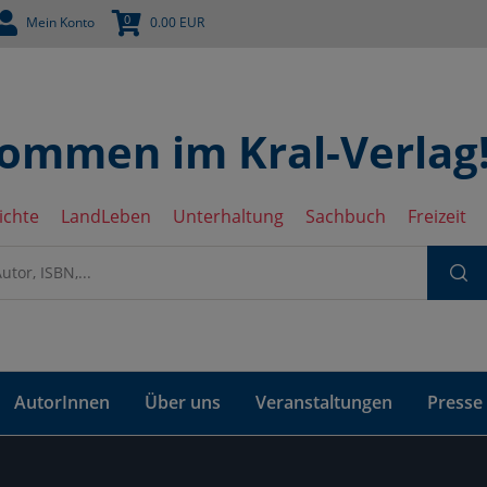
0
Mein Konto
0.00
EUR
kommen im Kral-Verlag
ichte
LandLeben
Unterhaltung
Sachbuch
Freizeit
AutorInnen
Über uns
Veranstaltungen
Presse