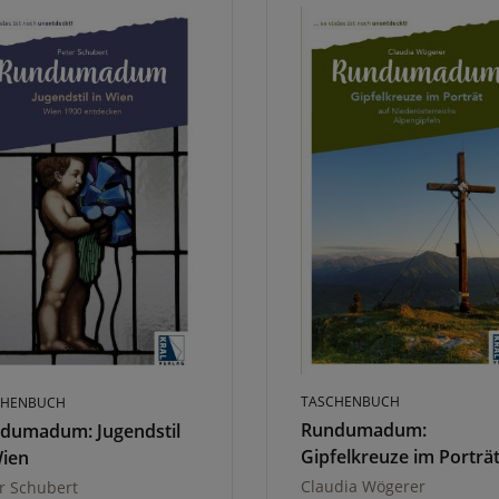
TASCHENBUCH
CHENBUCH
Rundumadum:
dumadum: Jugendstil
Gipfelkreuze im Porträ
Wien
Claudia Wögerer
r Schubert