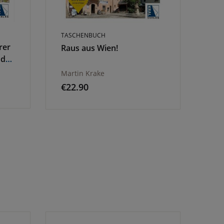
TASCHENBUCH
TAS
rer
Raus aus Wien!
Wa
nd
Aus
Martin Krake
Fri
€
22.90
€
2