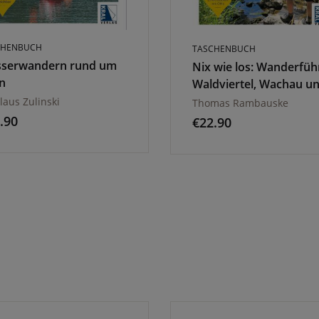
CHENBUCH
TASCHENBUCH
serwandern rund um
Nix wie los: Wanderfüh
n
Waldviertel, Wachau u
Dunkelsteinerwald
laus Zulinski
Thomas Rambauske
.90
€
22.90