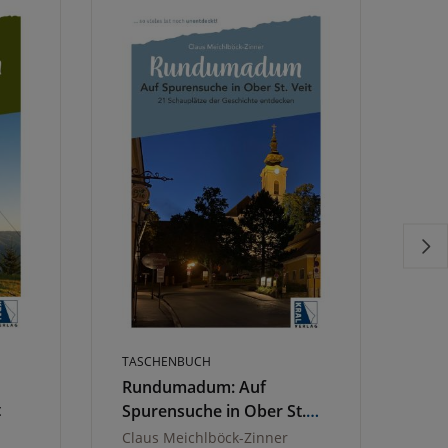
TASCHENBUCH
TAS
Rundumadum: Auf
Ru
t
Spurensuche in Ober St.
Mys
Veit
Nie
Claus Meichlböck-Zinner
Ale