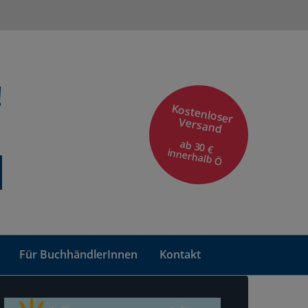
!
Kostenloser
Versand
ab 30 €
innerhalb Ö
Für BuchhändlerInnen
Kontakt