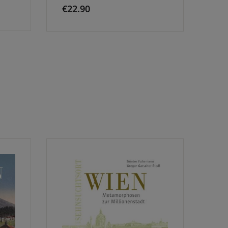
€
22.90
€
2