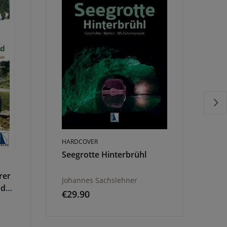
HARDCOVER
Seegrotte Hinterbrühl
TAS
rer
Nix
Johannes Sachslehner
nd
Wa
€
29.90
Nie
Mar
€
2