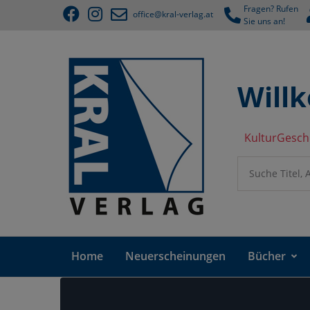
Fragen? Rufen
office@kral-verlag.at
Sie uns an!
Will
KulturGesch
Home
Neuerscheinungen
Bücher