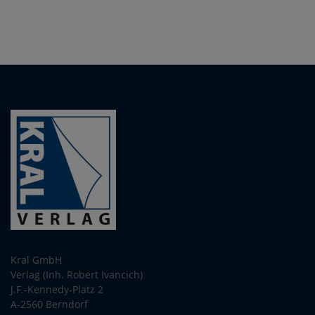
Kral GmbH
Verlag (Inh. Robert Ivancich)
J.F.-Kennedy-Platz 2
A-2560 Berndorf