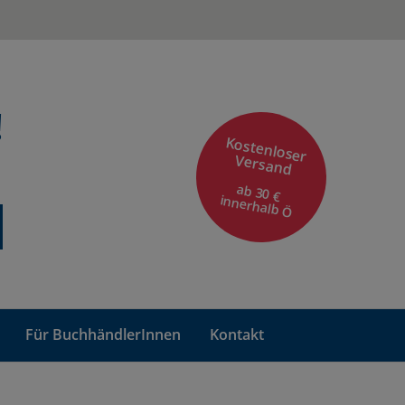
!
Kostenloser
Versand
ab 30 €
innerhalb Ö
Für BuchhändlerInnen
Kontakt