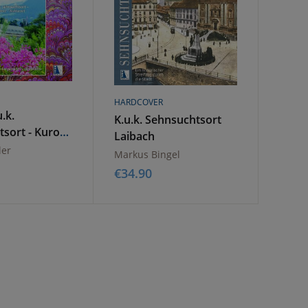
HARDCOVER
.k.
K.u.k. Sehnsuchtsort
sort - Kurort
Laibach
t
ler
Markus Bingel
€
34.90