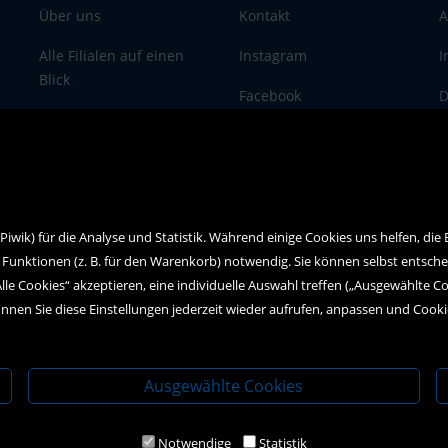
Über uns
Kontakt
A
Alle Filialen auf einen
Instagram
I
Blick
Facebook
D
Newsletteranmeldung
wik) für die Analyse und Statistik. Während einige Cookies uns helfen, die
 Funktionen (z. B. für den Warenkorb) notwendig. Sie können selbst entsch
Alle Cookies“ akzeptieren, eine individuelle Auswahl treffen („Ausgewählte C
nnen Sie diese Einstellungen jederzeit wieder aufrufen, anpassen und Cook
Ausgewählte Cookies
Notwendige
Statistik