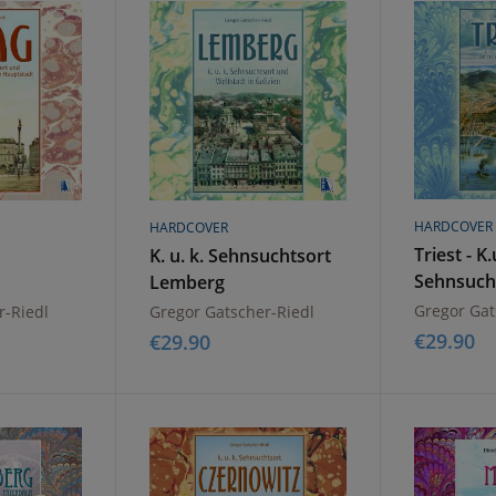
HARDCOVER
HARDCOVER
Triest - K.
K. u. k. Sehnsuchtsort
Sehnsuch
Lemberg
Altösterr
Gregor Gat
r-Riedl
Gregor Gatscher-Riedl
zur Welt
€
29.90
€
29.90