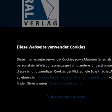
Kral GmbH
Verlag (Inh. Robert Ivancich)
Diese Webseite verwendet Cookies
J.F.-Kennedy-Platz 2
A-2560 Berndorf
Diese Internetseite verwendet Cookies sowie Matomo (ehemals Pi
personalisierte Werbung anzuzeigen, sind andere für bestimmte
office@kral-verlag.at
diese nicht notwendigen Cookies per Klick auf die Schaltfläche „
+43 2672 82236
ablehnen. Im
Cookie-Bereich unserer Datenschutzerklärung
kö
finden Sie in unserer
Datenschutzerklärung
.
Notwendige Cookies