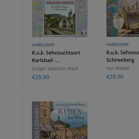
HARDCOVER
HARDCOVER
K.u.k. Sehnsu
K.u.k. Sehnsuchtsort
Schneeberg
Karlsbad -
Franzensbad -
Karl Rieder
Gregor Gatscher-Riedl
Marienbad
€
29.90
€
29.90