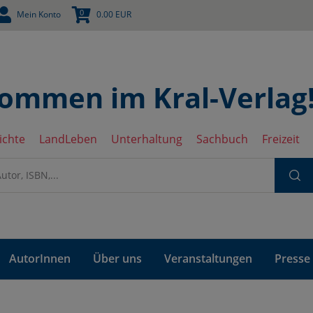
0
Mein Konto
0.00
EUR
kommen im Kral-Verlag
ichte
LandLeben
Unterhaltung
Sachbuch
Freizeit
AutorInnen
Über uns
Veranstaltungen
Presse