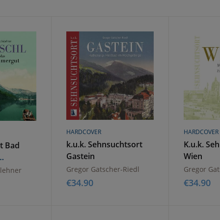
HARDCOVER
HARDCOVER
k.u.k. Sehnsuchtsort
K.u.k. Se
t Bad
Gastein
Wien
ut
Gregor Gatscher-Riedl
Gregor Gat
lehner
€
34.90
€
34.90