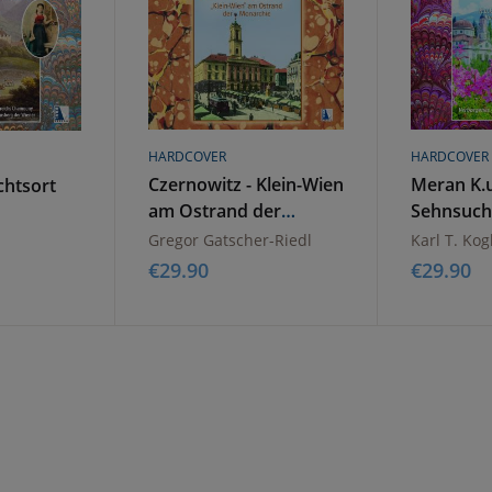
HARDCOVER
HARDCOVER
Czernowitz - Klein-Wien
Meran K.u
chtsort
am Ostrand der
Sehnsucht
Monarchie
- Kulturor
Gregor Gatscher-Riedl
Karl T. Kog
€
29.90
€
29.90