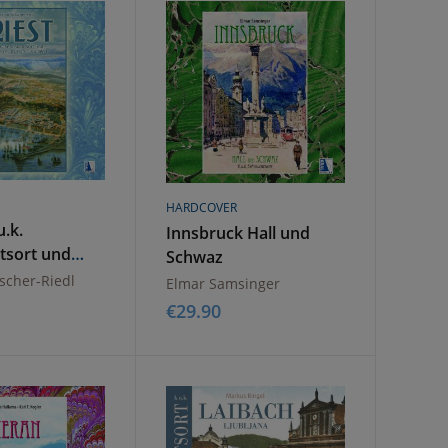
HARDCOVER
u.k.
Innsbruck Hall und
tsort und
Schwaz
eichs Hafen
scher-Riedl
Elmar Samsinger
€
29.90