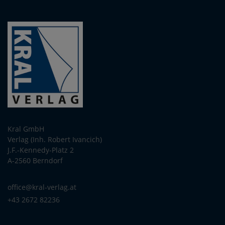
Kral GmbH
Verlag (Inh. Robert Ivancich)
J.F.-Kennedy-Platz 2
A-2560 Berndorf
office@kral-verlag.at
+43 2672 82236